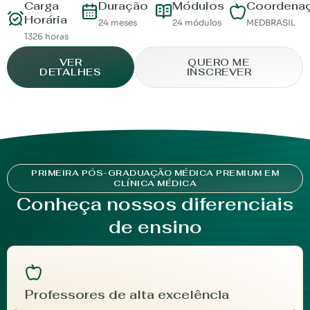
Carga
Duração
Módulos
Coordena
Horária
24 meses
24 módulos
MEDBRASIL
1326 horas
VER
QUERO ME
DETALHES
INSCREVER
PRIMEIRA PÓS-GRADUAÇÃO MÉDICA PREMIUM EM
CLÍNICA MÉDICA
Conheça nossos diferenciais
de ensino
Professores de alta excelência