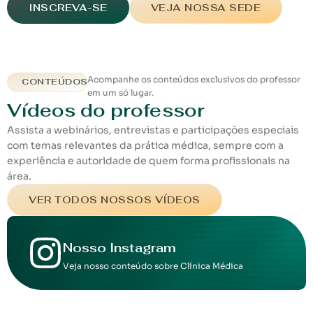
INSCREVA-SE
VEJA NOSSA SEDE
Acompanhe os conteúdos exclusivos do professor
CONTEÚDOS
em um só lugar.
Vídeos do professor
Assista a webinários, entrevistas e participações especiais
com temas relevantes da prática médica, sempre com a
experiência e autoridade de quem forma profissionais na
área.
VER TODOS NOSSOS VÍDEOS
Nosso Instagram
Veja nosso conteúdo sobre Clínica Médica