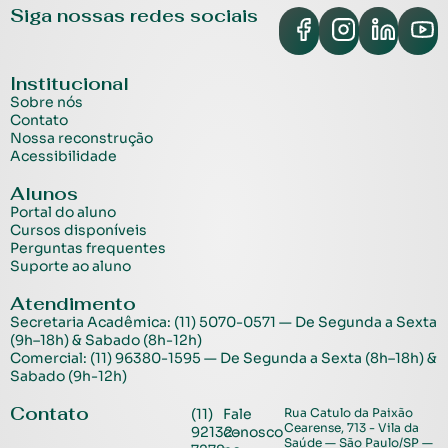
Siga nossas redes sociais
Institucional
Sobre nós
Contato
Nossa reconstrução
Acessibilidade
Alunos
Portal do aluno
Cursos disponíveis
Perguntas frequentes
Suporte ao aluno
Atendimento
Secretaria Acadêmica: (11) 5070-0571 — De Segunda a Sexta
(9h–18h) & Sabado (8h-12h)
Comercial: (11) 96380-1595 — De Segunda a Sexta (8h–18h) &
Sabado (9h-12h)
Contato
(11)
Fale
Rua Catulo da Paixão
Cearense, 713 - Vila da
92132-
conosco
Saúde — São Paulo/SP —