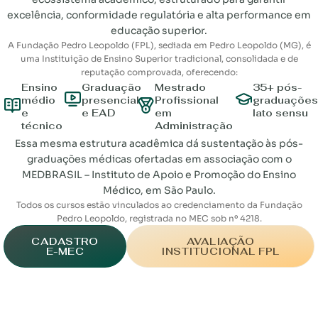
excelência, conformidade regulatória e alta performance em
educação superior.
A Fundação Pedro Leopoldo (FPL), sediada em Pedro Leopoldo (MG), é
uma Instituição de Ensino Superior tradicional, consolidada e de
reputação comprovada, oferecendo:
Ensino
Graduação
Mestrado
35+ pós-
médio
presencial
Profissional
graduaçõe
e
e EAD
em
lato sensu
técnico
Administração
Essa mesma estrutura acadêmica dá sustentação às pós-
graduações médicas ofertadas em associação com o
MEDBRASIL – Instituto de Apoio e Promoção do Ensino
Médico, em São Paulo.
Todos os cursos estão vinculados ao credenciamento da Fundação
Pedro Leopoldo, registrada no MEC sob nº 4218.
CADASTRO
AVALIAÇÃO
E-MEC
INSTITUCIONAL FPL