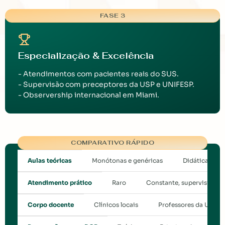
FASE 3
Especialização & Excelência
- Atendimentos com pacientes reais do SUS.
- Supervisão com preceptores da USP e UNIFESP.
- Observership internacional em Miami.
COMPARATIVO RÁPIDO
Monótonas e genéricas
Didáticas, ap
Aulas teóricas
Raro
Constante, supervisiona
Atendimento prático
Clínicos locais
Professores da USP, 
Corpo docente