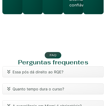
confiável.
FAQ
Perguntas frequentes
Essa pós dá direito ao RQE?
Quanto tempo dura o curso?
A experiência em Miami é obrigatória?