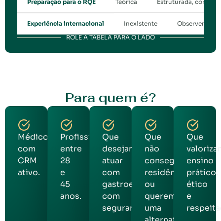
Teórica
Estruturada, compatí
Preparação para o RQE
Inexistente
Observership 
Experiência internacional
ROLE A TABELA PARA O LADO
Para quem é?
Médicos
Profissionais
Que
Que
Que
com
entre
desejam
não
valoriza
CRM
28
atuar
conseguiram
ensino
ativo.
e
com
residência
prático,
45
gastroenterologia
ou
ético
anos.
com
querem
e
segurança.
uma
respeita
alternativa