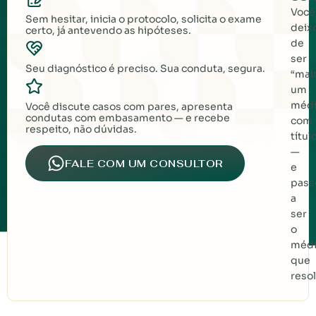
Você
Sem hesitar, inicia o protocolo, solicita o exame
deix
certo, já antevendo as hipóteses.
de
ser
Seu diagnóstico é preciso. Sua conduta, segura.
“mai
um
médi
Você discute casos com pares, apresenta
condutas com embasamento — e recebe
com
respeito, não dúvidas.
títul
—
FALE COM UM CONSULTOR
e
pass
a
ser
o
médi
que
resol