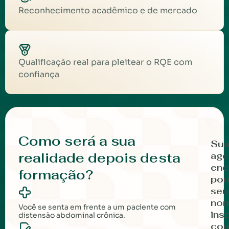
Reconhecimento acadêmico e de mercado
Qualificação real para pleitear o RQE com
confiança
Como será a sua
Su
realidade depois desta
age
enc
formação?
por
seu
no
Você se senta em frente a um paciente com
insp
distensão abdominal crônica.
con