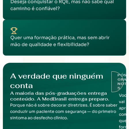
Deseja conquistar o RQE, mas não sabe qual
caminho é confiável?
Quer uma formação prática, mas sem abrir
mão de qualidade e flexibilidade?
A verdade que ninguém
PÓS-
GRA
conta
NOT
5
A maioria das pós-graduações entrega
Você
conteúdo. A MedBrasil entrega preparo.
vai
Porque não é sobre decorar diretrizes. É sobre saber
apre
conduzir um paciente com segurança — do primeiro
com
sintoma ao desfecho clínico.
que
form